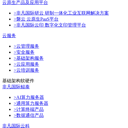
云原生产品及应用平台
>非凡国际研云 研制一体化工业互联网解决方案
>磐云 云原生PaaS平台
>非凡国际云印 数字化文印管理平台
云服务
>云管理服务
>安全服务
>基础架构服务
>云应用服务
>云培训服务
基础架构软硬件
非凡国际鲲泰
>AI算力服务器
>通用算力服务器
>计算终端产品
>数据通信产品
非凡国际云科