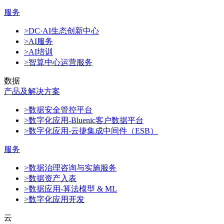
服务
>DC·AI生态创新中心
>AI服务
>AI培训
>智算中心运营服务
数据
产品及解决方案
>数据安全管控平台
>数字化应用-Bluenic客户数据平台
>数字化应用-云捷集成中间件（ESB）
服务
>数据治理咨询与实施服务
>数据资产入表
>数据应用-算法模型 & ML
>数字化应用开发
云