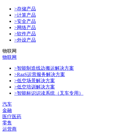
>存储产品
>计算产品
>安全产品
>网络产品
>软件产品
>外设产品
物联网
物联网
>智能制造线边搬运解决方案
>RaaS运营服务解决方案
>低空场景解决方案
>低空培训解决方案
>智能标识识读系统（叉车专用）
汽车
金融
医疗医药
零售
运营商