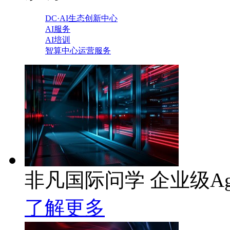
DC·AI生态创新中心
AI服务
AI培训
智算中心运营服务
非凡国际问学 企业级Ag
了解更多