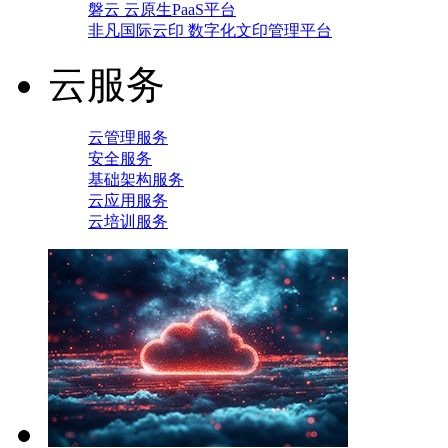
磐云 云原生PaaS平台
非凡国际云印 数字化文印管理平台
云服务
云管理服务
安全服务
基础架构服务
云应用服务
云培训服务