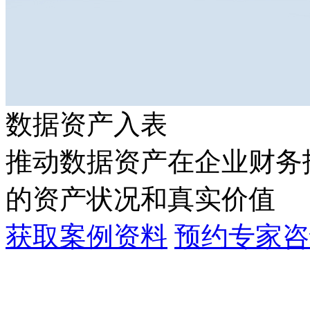
数据资产入表
推动数据资产在企业财务报
的资产状况和真实价值
获取案例资料
预约专家咨