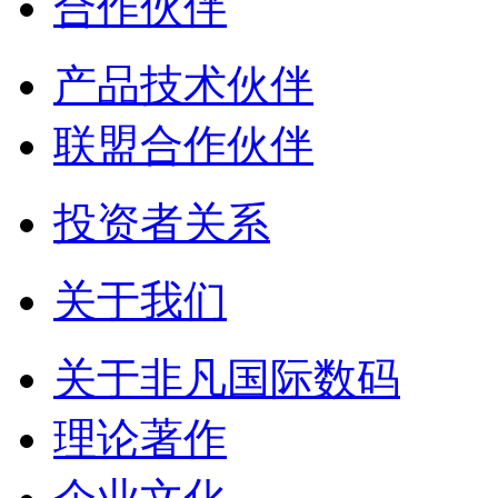
合作伙伴
产品技术伙伴
联盟合作伙伴
投资者关系
关于我们
关于非凡国际数码
理论著作