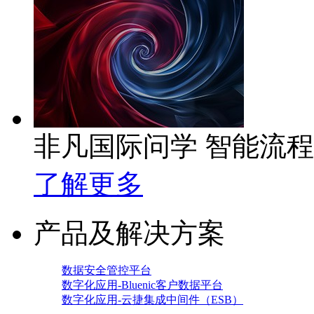
非凡国际问学 智能流
了解更多
产品及解决方案
数据安全管控平台
数字化应用-Bluenic客户数据平台
数字化应用-云捷集成中间件（ESB）