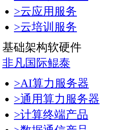
>云应用服务
>云培训服务
基础架构软硬件
非凡国际鲲泰
>AI算力服务器
>通用算力服务器
>计算终端产品