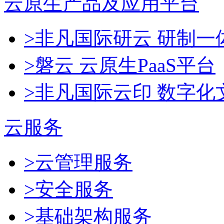
云原生产品及应用平台
>非凡国际研云 研制
>磐云 云原生PaaS平台
>非凡国际云印 数字化
云服务
>云管理服务
>安全服务
>基础架构服务