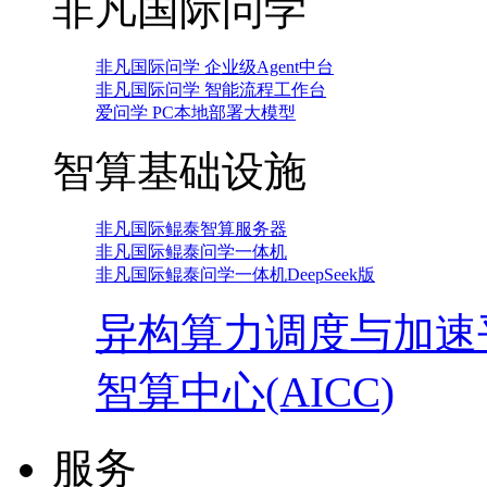
非凡国际问学
非凡国际问学 企业级Agent中台
非凡国际问学 智能流程工作台
爱问学 PC本地部署大模型
智算基础设施
非凡国际鲲泰智算服务器
非凡国际鲲泰问学一体机
非凡国际鲲泰问学一体机DeepSeek版
异构算力调度与加速
智算中心(AICC)
服务